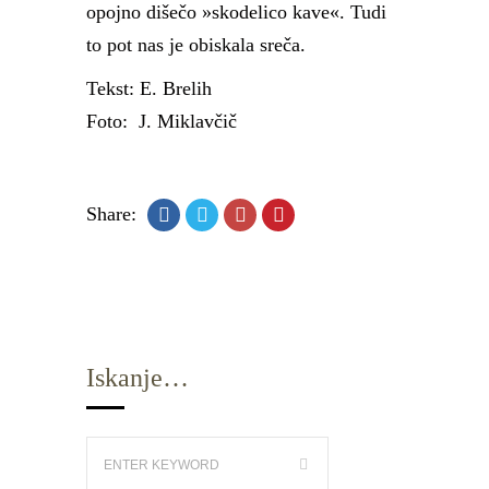
opojno dišečo »skodelico kave«. Tudi
to pot nas je obiskala sreča.
Tekst: E. Brelih
Foto: J. Miklavčič
Share:
Iskanje…