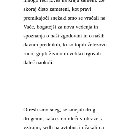
mnogo reči izveš na kraju samem. Že
skoraj čisto zameteni, kot pravi
premikajoči snežaki smo se vračali na
Vače, bogatejši za nova vedenja in
spoznanja o naši zgodovini in o naših
davnih prednikih, ki so topili železovo
rudo, gojili živino in veliko trgovali
daleč naokoli.
Otresli smo sneg, se smejali drug
drugemu, kako smo rdeči v obraze, a
vztrajni, sedli na avtobus in čakali na