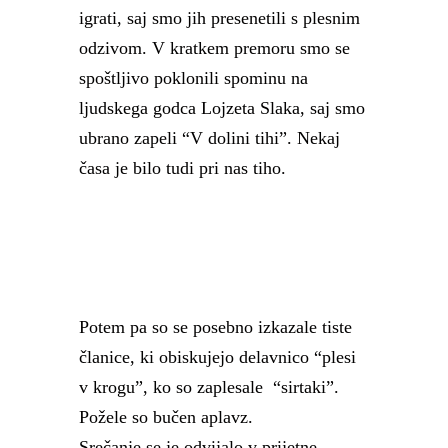
igrati, saj smo jih presenetili s plesnim
odzivom. V kratkem premoru smo se
spoštljivo poklonili spominu na
ljudskega godca Lojzeta Slaka, saj smo
ubrano zapeli “V dolini tihi”. Nekaj
časa je bilo tudi pri nas tiho.
Potem pa so se posebno izkazale tiste
članice, ki obiskujejo delavnico “plesi
v krogu”, ko so zaplesale “sirtaki”.
Požele so bučen aplavz.
Srečanje se je odvijalo v prijetne