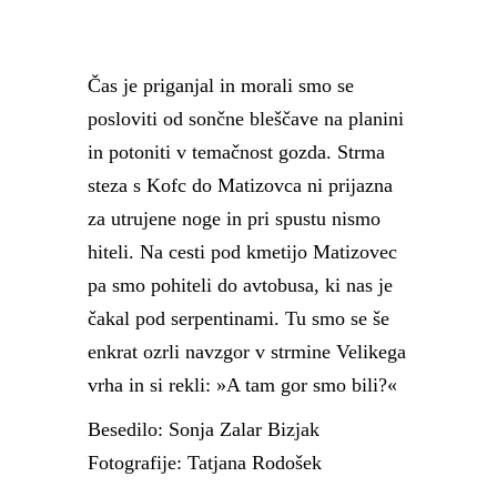
Čas je priganjal in morali smo se
posloviti od sončne bleščave na planini
in potoniti v temačnost gozda. Strma
steza s Kofc do Matizovca ni prijazna
za utrujene noge in pri spustu nismo
hiteli. Na cesti pod kmetijo Matizovec
pa smo pohiteli do avtobusa, ki nas je
čakal pod serpentinami. Tu smo se še
enkrat ozrli navzgor v strmine Velikega
vrha in si rekli: »A tam gor smo bili?«
Besedilo: Sonja Zalar Bizjak
Fotografije: Tatjana Rodošek