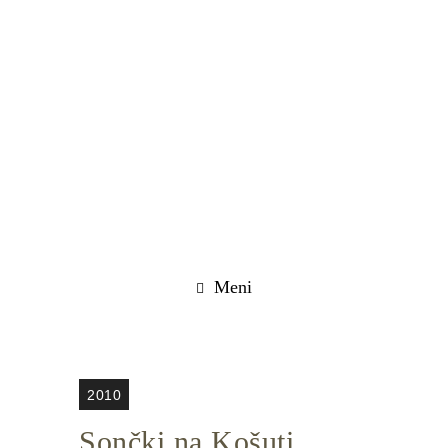
Meni
2010
Sončki na Košuti