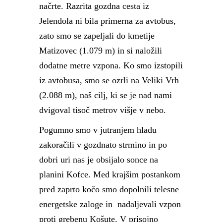
načrte. Razrita gozdna cesta iz
Jelendola ni bila primerna za avtobus,
zato smo se zapeljali do kmetije
Matizovec (1.079 m) in si naložili
dodatne metre vzpona. Ko smo izstopili
iz avtobusa, smo se ozrli na Veliki Vrh
(2.088 m), naš cilj, ki se je nad nami
dvigoval tisoč metrov višje v nebo.
Pogumno smo v jutranjem hladu
zakoračili v gozdnato strmino in po
dobri uri nas je obsijalo sonce na
planini Kofce. Med krajšim postankom
pred zaprto kočo smo dopolnili telesne
energetske zaloge in nadaljevali vzpon
proti grebenu Košute. V prisojno