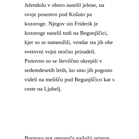
Jelendolu v oboro naselil jelene, na
svoje posestvo pod Košuto pa
kozoroge. Njegov sin Friderik je
kozoroge naselil tudi na Begunjščici,
kjer so se namnožili, vendar sta jih obe
svetovni vojni močno prizadeli.
Ponovno so se številčno okrepili v
sedemdesetih letih, ko smo jih pogosto
videli na melišču pod Begunjščico kar s
ceste na Ljubelj.
Bornova pot omogoča najlažji pristop