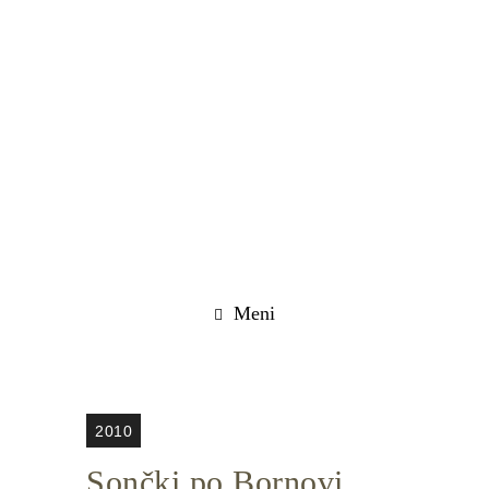
Meni
2010
Sončki po Bornovi