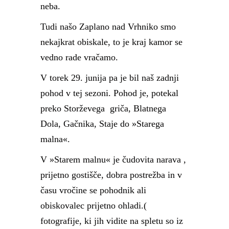
neba.
Tudi našo Zaplano nad Vrhniko smo
nekajkrat obiskale, to je kraj kamor se
vedno rade vračamo.
V torek 29. junija pa je bil naš zadnji
pohod v tej sezoni. Pohod je, potekal
preko Storževega griča, Blatnega
Dola, Gačnika, Staje do »Starega
malna«.
V »Starem malnu« je čudovita narava ,
prijetno gostišče, dobra postrežba in v
času vročine se pohodnik ali
obiskovalec prijetno ohladi.(
fotografije, ki jih vidite na spletu so iz