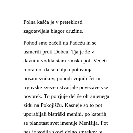
Polna kašča je v preteklosti
zagotavljala blagor družine.
Pohod smo začeli na Padežu in se
usmerili proti Dobcu. Tja je že v
davnini vodila stara rimska pot. Vedeti
moramo, da so daljna potovanja
posameznikov, pohodi vojnih čet in
trgovske zveze ustvarjale povezave vse
povprek. To potrjuje del še ohranjenega
zidu na Pokojišču. Kasneje so to pot
uporabljali bistriški menihi, po katerih
se planotast svet imenuje Menišija. Pot
nas je vodila skozi delno smrekov, v