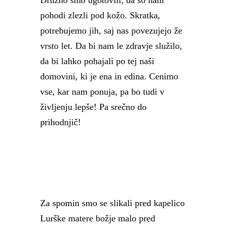
Družno smo ugotovili, da so nam
pohodi zlezli pod kožo. Skratka,
potrebujemo jih, saj nas povezujejo že
vrsto let. Da bi nam le zdravje služilo,
da bi lahko pohajali po tej naši
domovini, ki je ena in edina. Cenimo
vse, kar nam ponuja, pa bo tudi v
življenju lepše! Pa srečno do
prihodnjič!
Za spomin smo se slikali pred kapelico
Lurške matere božje malo pred