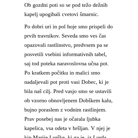
Ob gozdni poti so se pod težo dežnih
kapelj upogibali cvetovi šmarnic.
Po dobri uri in pol hoje smo prispeli do
prvih travnikov. Seveda smo ves čas
opazovali rastlinstvo, predvsem pa se
posvetili vsebini informativnih tabel,
saj tod poteka naravoslovna učna pot.
Po kratkem počitku in malici smo
nadaljevali pot proti vasi Dobec, ki je
bila naš cilj. Pred vasjo smo se ustavili
ob vzorno obnovljenem Dobškem kalu,
bujno poraslem z vodnim rastlinjem.
Prav posebej nas je očarala ljubka
kapelica, vsa odeta v bršljan. V njej je
kip Marije Lurške, ki ga je iz Lurda