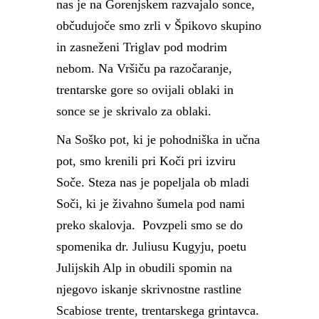
nas je na Gorenjskem razvajalo sonce,
občudujoče smo zrli v Špikovo skupino
in zasneženi Triglav pod modrim
nebom. Na Vršiču pa razočaranje,
trentarske gore so ovijali oblaki in
sonce se je skrivalo za oblaki.
Na Soško pot, ki je pohodniška in učna
pot, smo krenili pri Koči pri izviru
Soče. Steza nas je popeljala ob mladi
Soči, ki je živahno šumela pod nami
preko skalovja. Povzpeli smo se do
spomenika dr. Juliusu Kugyju, poetu
Julijskih Alp in obudili spomin na
njegovo iskanje skrivnostne rastline
Scabiose trente, trentarskega grintavca.