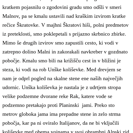
kratkem pojasnilu o zgodovini gradu smo odšli v smeri
Malnov, pa se kmalu ustavili nad kraškim izvirom kratke
rečice Škratovke. V majhni Škratovi hiši, polni predmetov
iz preteklosti, smo poklepetali s prijazno skrbnico zbirke.
Mimo še drugih izvirov smo zapustili cesto, ki vodi v
zatrepno dolino Malni in zakorakali navkreber v gozdnato
pobočje. Kmalu smo bili na križišču cest in v bližini je
steza, ki vodi na rob Unške koliševke. Med drevjem se
nam je odprl pogled na skalne stene ene naših največjih
udornic. Unška koliševka je nastala je z udrtjem stropa
velike podzemne dvorane reke Rak, katere vode se
podzemno pretakajo proti Planinski jami. Preko sto
metrov globoka jama ima prepadne stene in zelo strma
pobočja, kar pa ni oviralo Italijanov, da ne bi vključili
koliševke med obema vojnama v svoj obrambni Alpski zid.