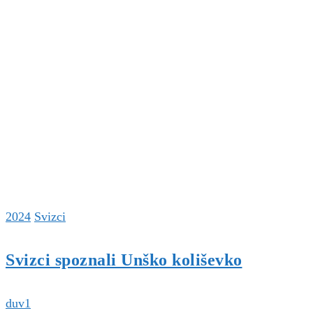
2024
Svizci
Svizci spoznali Unško koliševko
duv1