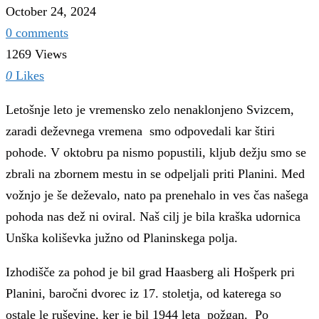
October 24, 2024
0 comments
1269 Views
0
Likes
Letošnje leto je vremensko zelo nenaklonjeno Svizcem,
zaradi deževnega vremena smo odpovedali kar štiri
pohode. V oktobru pa nismo popustili, kljub dežju smo se
zbrali na zbornem mestu in se odpeljali priti Planini. Med
vožnjo je še deževalo, nato pa prenehalo in ves čas našega
pohoda nas dež ni oviral. Naš cilj je bila kraška udornica
Unška koliševka južno od Planinskega polja.
Izhodišče za pohod je bil grad Haasberg ali Hošperk pri
Planini, baročni dvorec iz 17. stoletja, od katerega so
ostale le ruševine, ker je bil 1944 leta požgan. Po